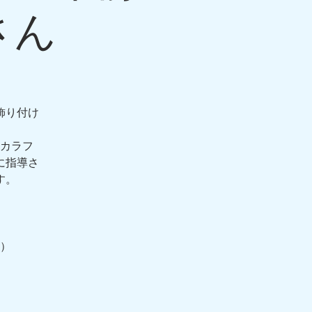
さん
飾り付け
カラフ
に指導さ
す。
）