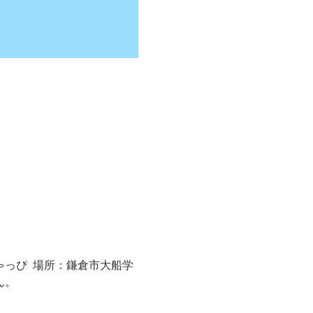
ゃっぴ  場所：鎌倉市大船学
ん。