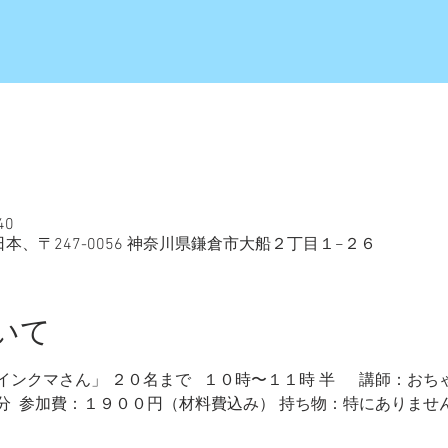
40
日本、〒247-0056 神奈川県鎌倉市大船２丁目１−２６
いて
ンクマさん」 ２０名まで   １０時〜１１時 半　  講師：おち
  参加費：１９００円（材料費込み） 持ち物：特にありませ