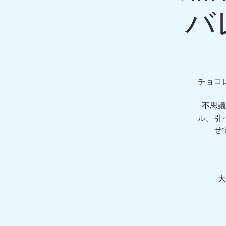
バ
チョコ
不思議
ル。引
せ
大