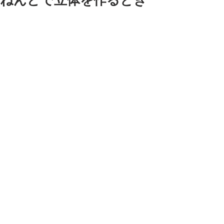
ねんどで立体を作るとき
ねんどで自分のキャラクターを作るの
は楽しいですよね。
つきつめて仕事にしたいと思うと「原
型師」というお仕事があります。
ねんど好きの方にはおもちゃ好きな方
も多いんですが原型と聞くとやっぱり
「海洋堂」さんとか有名ですね。一時
期ガシャポンカプセルのトーイが流行
りました。
何ですかねあのサイズ感が良いんです
かね。やっぱり中には原型が「甘い
な」なんていうのは素人でもわかる商
品もありましたが海洋堂さんはそんな
ことがありませんでした。
ねんどでキャラを作るときは検索して
フィギュアも参考にすると良いです。
特に後ろとかは資料がなかったりする
のですでに発売されているフィギュア