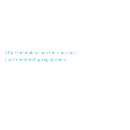
を参考にしてみるのもいいです。その
まんま同じに作らなくても参考にする
には本物はどうなっているかを知るの
は大切ですよ。
まずは↓から無料登録して、粘土を楽し
んでみてください！！
http://nendolab.com/membership-
join/membership-registration/