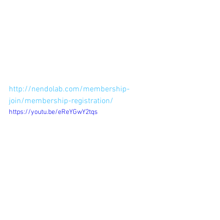
撮影は立ち会いませんでしたがやっぱ
り大変だったでしょうね。
 やっぱりねんどの映像っていいです
ね。
まずは↓から無料登録して、粘土を楽し
んでみてください！！
http://nendolab.com/membership-
join/membership-registration/
https://youtu.be/eReYGwY2tqs