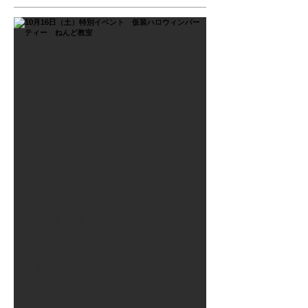
2021年9月26日
10月16日（土）特別イベン
ト 仮装ハロウィンパーテ
ィー ねんど教室