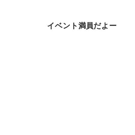
イベント満員だよー
今度の日曜日は　満員になりました〜〜
今回は自由にデザインして作れますので
参加する人はなんとなくでいいので
自分でどんなモンスターにするか考えて