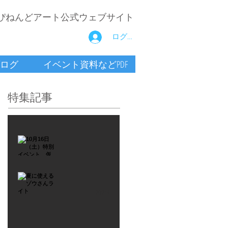
ぴねんどアート公式ウェブサイト
ログイン
ログ
イベント資料などPDF
特集記事
2021年9月26日
10月16
日
（土）
2021年7月6日
特別イ
夏に使