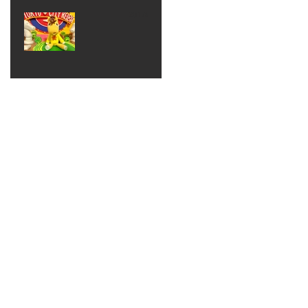
ベン
えるゾ
2017年8月10日
ト 仮
ウさん
大井競
装ハロ
ライト
馬場
ウィン
パーテ
ィー
ねんど
教室