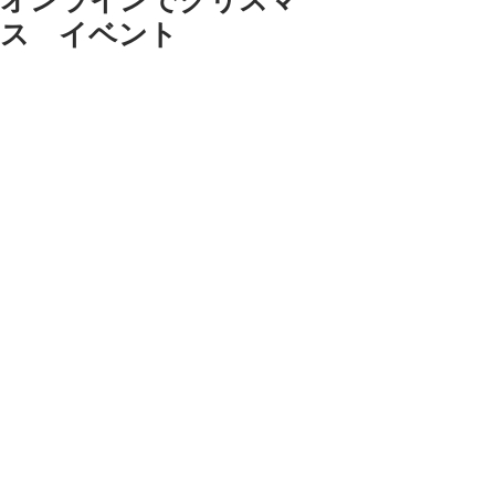
オンラインでクリスマ
ス イベント
今日のオンラインクリスマス教室
は・・・
クリスマスの置物だよ。西欧風の女の
子を作ったよ。
うちの３姉妹かわいいでしょ。ふふふ
みんなそれぞれ地域は違うけどオンラ
インで仲良しです。
いろんなお話しながら楽しかった
よ〜。
ありがとうね〜。
みんな可愛い。作品も可愛い。グッ
ド！