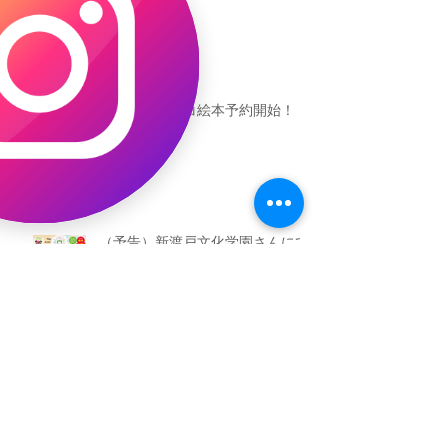
恐竜ギャオッコ絵本予約開始！
（予告）新渡戸文化学園さんにて
粘土教室
アーカイブ
2026年5月
（3）
3件の記事