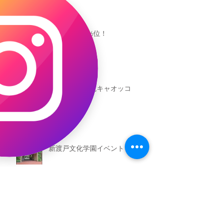
キャオッコが6位！
本日発売！恐竜キャオッコ
新渡戸文化学園イベント
恐竜ギャオッコ絵本予約開始！