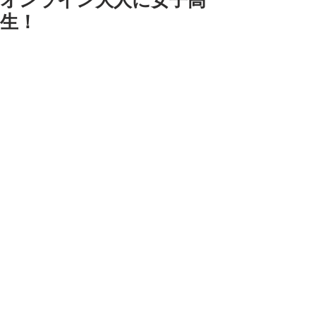
オンライン大人に女子高
生！
今日の大人オンライン教室は
ちょっと変わったオリジナルキャラ作
りました。
無料体験に来てくれた女の子は
高校生でした。
あー楽しかった。
いろんなお話ししました。
色の使い方、顔を作る時の難しさなど
話せることはバリバリ教えてあげまし
たよー。
タメになったかは分かりませんが　笑
ありがとうーいつかリアルで会おうね
ー。