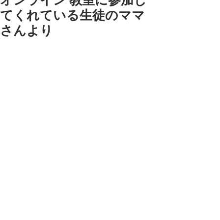
オンライン 教室に参加し
てくれている生徒のママ
さんより
オンラインねんど教室に参加してくれ
ているお子さんのママさんがSNSに書
き込んでくれているのを見かけて名前
を出さずにご紹介させていただきま
す。
（写真と記事は関係ありません）
以下『』SNSより
『この長期休みのおかげで、一歩踏み
出せた粘土教室。