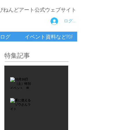
ぴねんどアート公式ウェブサイト
ログイン
ログ
イベント資料などPDF
特集記事
2021年9月26日
10月16
日
（土）
2021年7月6日
特別イ
夏に使