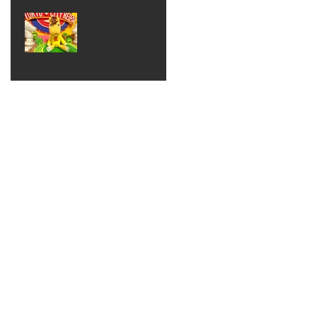
ベン
えるゾ
2017年8月10日
ト 仮
ウさん
大井競
装ハロ
ライト
馬場
ウィン
パーテ
ィー
ねんど
教室