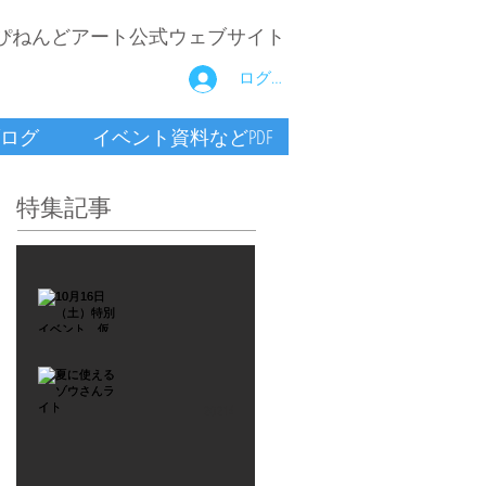
ぴねんどアート公式ウェブサイト
ログイン
ログ
イベント資料などPDF
特集記事
2021年9月26日
10月16
日
（土）
2021年7月6日
特別イ
夏に使