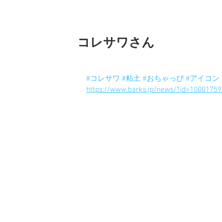
コレサワさん
コレサワさんの粘土はおちゃっぴ作品で
デザインは元にあったイラストから作ら
#コレサワ
#粘土
#おちゃっぴ
#アイコン
https://www.barks.jp/news/?id=1000175