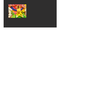
ベン
えるゾ
2017年8月10日
ト 仮
ウさん
大井競
装ハロ
ライト
馬場
ウィン
パーテ
ィー
ねんど
教室