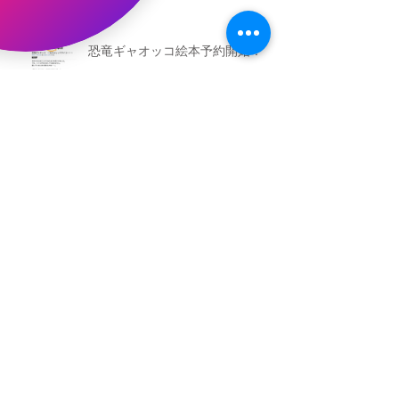
恐竜ギャオッコ絵本予約開始！
（予告）新渡戸文化学園さんにて
粘土教室
アーカイブ
2026年5月
（3）
3件の記事
2026年3月
（4）
4件の記事
2026年2月
（2）
2件の記事