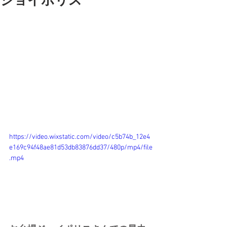
ジョイポリス
https://video.wixstatic.com/video/c5b74b_12e4
e169c94f48ae81d53db83876dd37/480p/mp4/file
.mp4