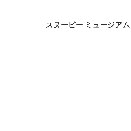
スヌーピー ミュージアム
今朝キレイなモデルさんと粘土楽しんで
月にワークショップやりまーす。
まだ日にちによっては空いてまーす。よ
参加した方は認定証みたいなのがもらえ