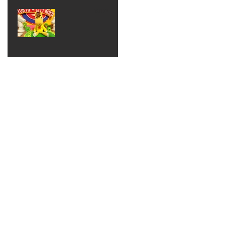
ベン
えるゾ
2017年8月10日
ト 仮
ウさん
大井競
装ハロ
ライト
馬場
ウィン
パーテ
ィー
ねんど
教室