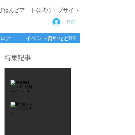
ぴねんどアート公式ウェブサイト
ログイン
ログ
イベント資料などPDF
特集記事
2021年9月26日
10月16
日
（土）
2021年7月6日
特別イ
夏に使