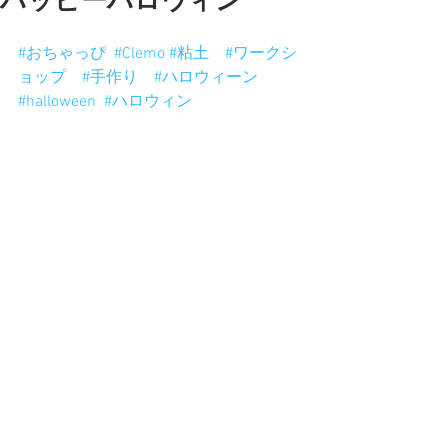
ハッピーハロウィン
Happy Halloween!
#おちゃっぴ
#Clemo
#粘土
#ワークシ
ョップ
#手作り
#ハロウィーン
#halloween
#ハロウィン