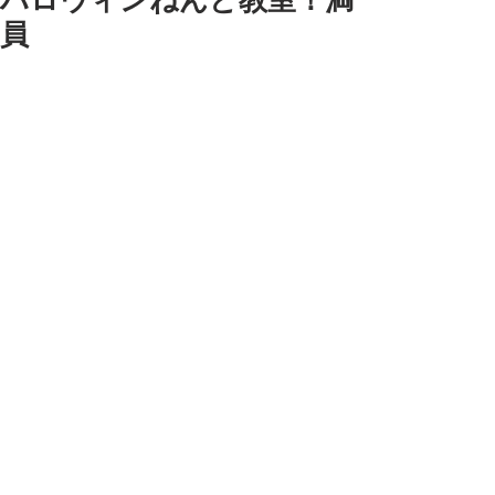
ハロウィンねんど教室！満
員
明日の湘南大船ハロウィンねんど教室
は・・・
満員となりました〜〜
いえーい　楽しみだ〜
天気が心配でしたが午後は雨がやみそ
うです。
飾り付けなどしてかなりバタバタだと
思いますが
お菓子渡し忘れていたら言ってね　笑
（過去に忘れたことあり。あはは）
仮装してくる子はいるかな〜いそうだ
な〜