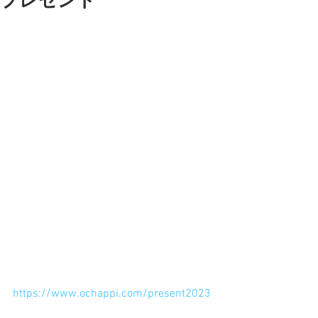
プレゼント
おちゃっぴラインメンバーの方は
今月の10日までプレゼント応募できま
ーす。まだの方はお早めにどうぞー
まだラインメンバーになってない方は
今からでも大丈夫でーす。
ホームページからラインに登録お願い
しまーす。それからプレゼント応募し
てねー。
過去配信より↓
おちゃっぴ粘土ラインニュース！
ラインメンバー限定で
『あなたを粘土でおちゃっぴが作りま
すプレゼント！』やります。
あなたをおちゃっぴが粘土でキャラに
します。
応募はホームページから。
https://www.ochappi.com/present2023