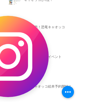
キャオッコが6位！
本日発売！恐竜キャオッコ
新渡戸文化学園イベント
恐竜ギャオッコ絵本予約開始！