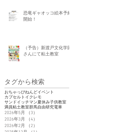
恐竜ギャオッコ絵本予約
開始！
（予告）新渡戸文化学園
さんにて粘土教室
タグから検索
おちゃっぴ
ねんど
イベント
カプセルトイ
クレモ
サンドイッチマン
夏休み
子供
教室
満員
粘土教室
群馬
自由研究
電車
2026年5月
（3）
3件の記事
2026年3月
（4）
4件の記事
2026年2月
（2）
2件の記事