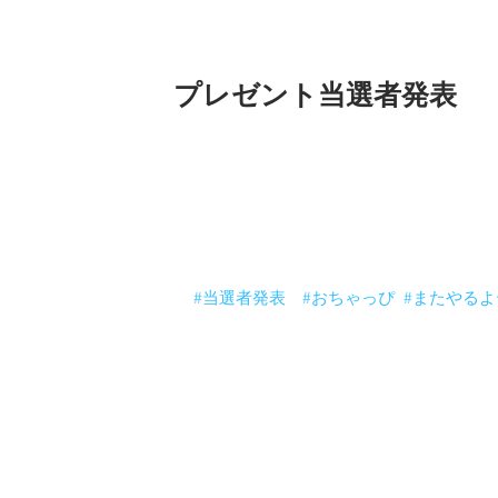
プレゼント当選者発表
「２０２０おちゃっぴがあなたを粘土で
当選者発表！
おめでとうございます。
今年はラッキーな出だしになりましたね
外れた方もまた今年は作品プレゼント企
またチャレンジしてくださいね〜。
＊発表が遅くなってすいません。
#当選者発表
#おちゃっぴ
#またやるよ