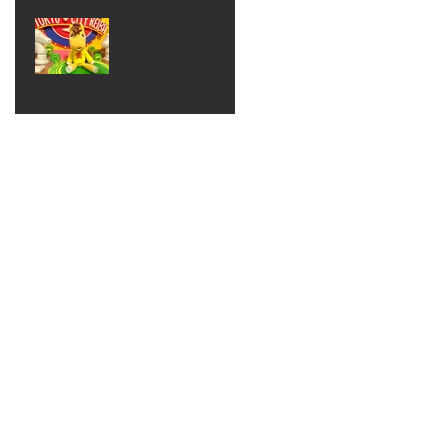
ベン
えるゾ
2017年8月10日
ト 仮
ウさん
大井競
装ハロ
ライト
馬場
ウィン
パーテ
ィー
ねんど
教室