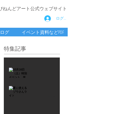
ぴねんどアート公式ウェブサイト
ログイン
ログ
イベント資料などPDF
特集記事
2021年9月26日
10月16
日
（土）
2021年7月6日
特別イ
夏に使