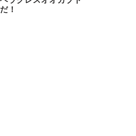
ヘラクレスオオカブト
だ！
あ、ヘラクレスオオカブトくん。
かわいいね。ニコ