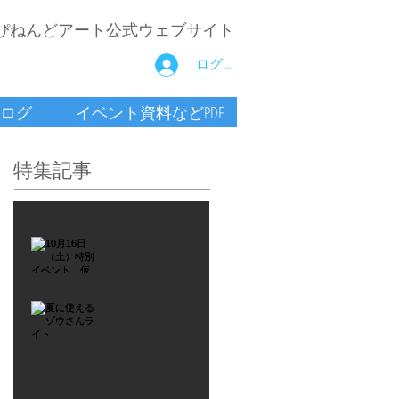
ぴねんどアート公式ウェブサイト
ログイン
ログ
イベント資料などPDF
特集記事
2021年9月26日
10月16
日
（土）
2021年7月6日
特別イ
夏に使