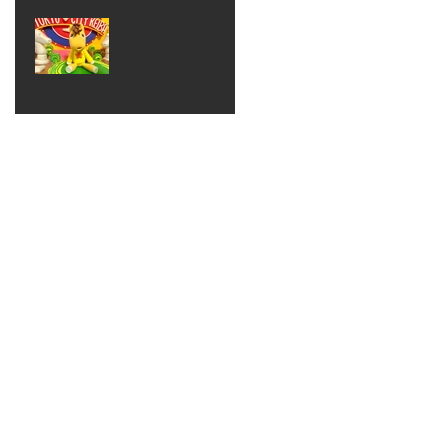
ベン
えるゾ
2017年8月10日
ト 仮
ウさん
大井競
装ハロ
ライト
馬場
ウィン
パーテ
ィー
ねんど
教室