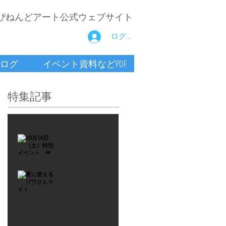
ぴねんどアート公式ウェブサイト
ログイン
ログ
イベント資料などPDF
特集記事
2021年9月26日
10月16
日
（土）
2021年7月6日
特別イ
夏に使