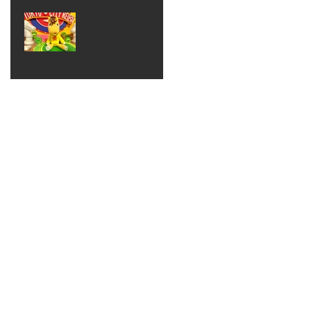
ベン
えるゾ
2017年8月10日
ト 仮
ウさん
大井競
装ハロ
ライト
馬場
ウィン
パーテ
ィー
ねんど
教室