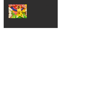
ベン
えるゾ
2017年8月10日
ト 仮
ウさん
大井競
装ハロ
ライト
馬場
ウィン
パーテ
ィー
ねんど
教室