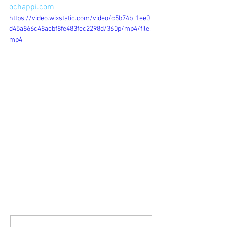
ochappi.com
https://video.wixstatic.com/video/c5b74b_1ee0
d45a866c48acbf8fe483fec2298d/360p/mp4/file.
mp4
コメント