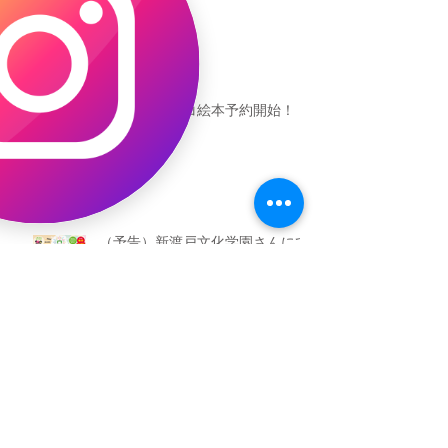
恐竜ギャオッコ絵本予約開始！
（予告）新渡戸文化学園さんにて
粘土教室
アーカイブ
2026年5月
（3）
3件の記事