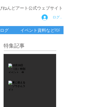
ぴねんどアート公式ウェブサイト
ログイン
ログ
イベント資料などPDF
特集記事
2021年9月26日
10月16
日
（土）
2021年7月6日
特別イ
夏に使