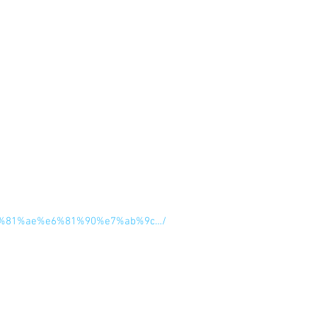
サウルスは恐竜ではありません。
ですよね。
e3%81%ae%e6%81%90%e7%ab%9c…/