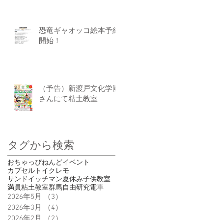
恐竜ギャオッコ絵本予約
開始！
（予告）新渡戸文化学園
さんにて粘土教室
タグから検索
おちゃっぴ
ねんど
イベント
カプセルトイ
クレモ
サンドイッチマン
夏休み
子供
教室
満員
粘土教室
群馬
自由研究
電車
2026年5月
（3）
3件の記事
2026年3月
（4）
4件の記事
2026年2月
（2）
2件の記事