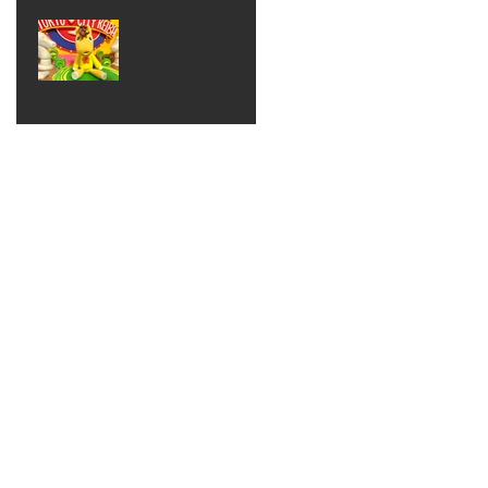
ベン
えるゾ
2017年8月10日
ト 仮
ウさん
大井競
装ハロ
ライト
馬場
ウィン
パーテ
ィー
ねんど
教室