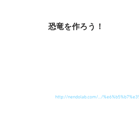
恐竜を作ろう！
ねんど で恐竜を作りましょう。
 モササウルスです。厳密にいうとモサ
 一般的には蛇やワニの仲間とされていますが当時海の暴れん坊だったことには間違い無いそう
です。顔を見ると完全に恐竜のイメージ
 ＜用意するもの＞
 粘土（樹脂粘土）白・黒・青・緑
 爪楊枝
 先の丸い棒（丸目棒）
 糸切りばさみ
http://nendolab.com/…/%e6%b5%b7%