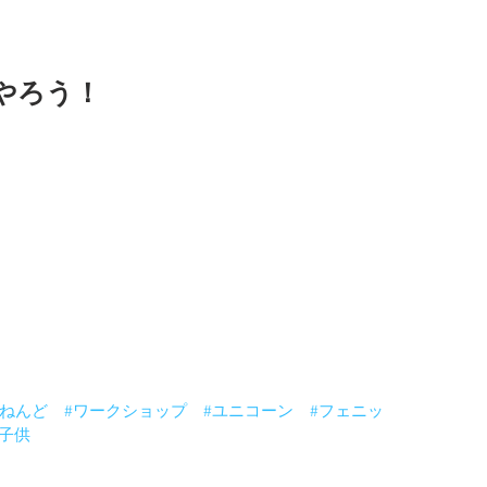
やろう！
手！
くださいね。
してくださいね。
・・・
えてくれる！
ね。
録しました。
#ねんど
#ワークショップ
#ユニコーン
#フェニッ
#子供