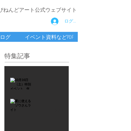
ぴねんどアート公式ウェブサイト
ログイン
ログ
イベント資料などPDF
特集記事
2021年9月26日
10月16
日
（土）
2021年7月6日
特別イ
夏に使