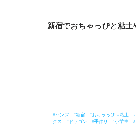
新宿でおちゃっぴと粘土
今度の土曜日は　新宿でおちゃっぴと握
じゃなかった「粘土やりましょう！」
まだ予約できます〜
・たくさん作品持っていきますので見て
・自由にアレンジして自分だけの作品に
・先週のワークショップと違うところは
　キラキラシールが使える！
さらに、アレンジをおちゃっぴが直接教
一緒に遊ぼー
小学生以下のお客様は大人一緒に作って
ハンズ会員限定ですが、おちゃっぴも登
名前とか登録するだけで〜す。
#ハンズ
#新宿
#おちゃっぴ
#粘土
クス
#ドラゴン
#手作り
#小学生