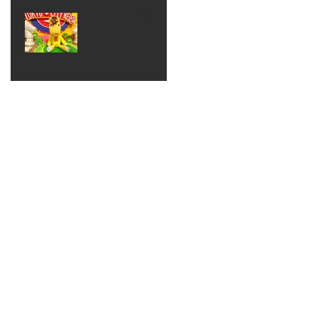
ベン
えるゾ
2017年8月10日
ト 仮
ウさん
大井競
装ハロ
ライト
馬場
ウィン
パーテ
ィー
ねんど
教室