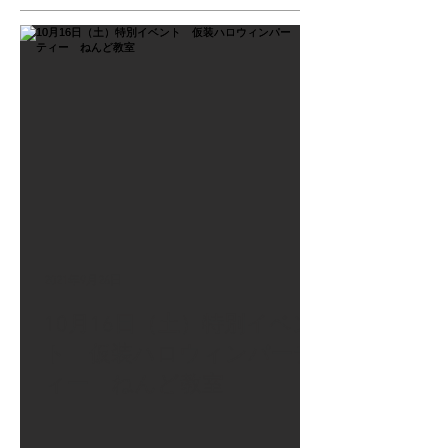
2021年9月26日
10月16日（土）特別イベン
ト 仮装ハロウィンパーテ
ィー ねんど教室