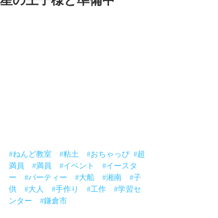
星の王子様と準備中
星の王子様と日曜日の準備してまー
す。
大船教室は超満員でーす。
嬉しいですがキャンセル待ちの方がい
て、なんか申し訳ないでーす。
来月もやりますらねー。
っていうか今月末のクロネコヤマトね
んど教室はまだ予約できますよー。
お待ちしてまーす。
明日は星の王子様ミュージアム行きま
ーす。
今月で閉館でーす。
#ねんど教室
#粘土
#おちゃっぴ
#超
満員
#満員
#イベント
#イースタ
ー
#パーティー
#大船
#湘南
#子
供
#大人
#手作り
#工作
#学習セ
ンター
#鎌倉市