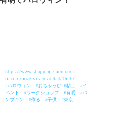
有明でハロウィン！
１０月２１日（土）と２２日（日）は
有明ガーデンにて、おちゃっぴと粘土
でハロウィン！
ガイコツを持ったパンプキンキング作
る予定です。
他にも色々楽しそうなので遊びにきて
ね。
仮装して遊びに行っちゃおう！
おちゃっぴも仮装しようかな〜
https://www.shopping-sumitomo-
rd.com/ariake/event/detail/1555/
#ハロウィン
#おちゃっぴ
#粘土
#イ
ベント
#ワークショップ
#有明
#パ
ンプキン
#作る
#子供
#東京