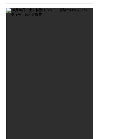
2021年9月26日
10月16日（土）特別イベン
ト 仮装ハロウィンパーテ
ィー ねんど教室