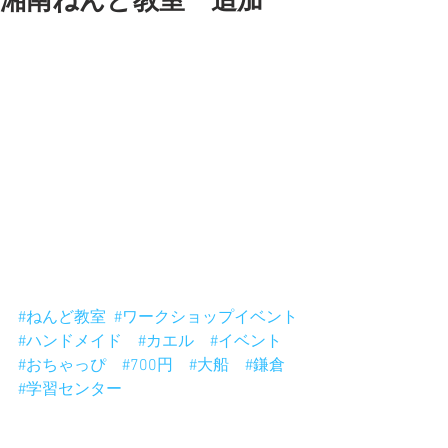
湘南ねんど教室 追加
6月8日(日)の湘南ねんど教室は
満員御礼になったのですが、付き添い
の
人数が少なかったので、あと3人増やす
ことができました。
みんなでワイワイ作りましょう！
予約お待ちしておりまーす。
おちゃっぴのホームページから予約で
きます。
おちゃっぴで検索
#ねんど教室
#ワークショップイベント
#ハンドメイド
#カエル
#イベント
#おちゃっぴ
#700円
#大船
#鎌倉
#学習センター