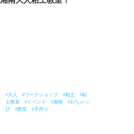
湘南大人粘土教室！
今日は湘南大人ねんど教室は
それぞれ思い思いの作品でーす。
なかなかでしょ。
何か作りたいものがある方は
ぜひおすすめです。
粘土で何か作りたい大人の方も、
通常の教室には子供も大人も参加して
いますので
まずは一度参加してみてくださいね。
自分のオリジナルが作りたい！
という時に大人教室にステップアップ
お待ちしてまーす。
#大人
#ワークショップ
#粘土
#粘
土教室
#イベント
#湘南
#おちゃっ
ぴ
#教室
#手作り