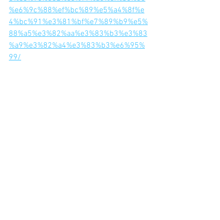
%e6%9c%88%ef%bc%89%e5%a4%8f%e
4%bc%91%e3%81%bf%e7%89%b9%e5%
88%a5%e3%82%aa%e3%83%b3%e3%83
%a9%e3%82%a4%e3%83%b3%e6%95%
99/