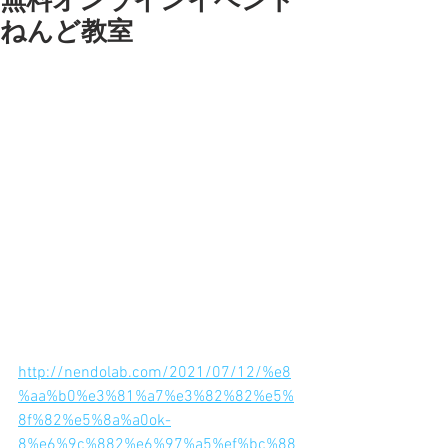
無料オンラインイベント
ねんど教室
８月２日（月）午後３時〜（今度の月
曜日）
無料オンラインねんど教室開催！
残念がらコロナが心配だ〜！という時
期になってしまいました。
そんな時は・・・オンラインで安全に
教室です。
今まで参加したことない人でも、一度
体験した人でも、有料会員の人でも、
大人でも、子供でも参加できます。
粘土情報サイト『ねんどラボ』から予
約してね。
ほぼ毎日ねんど情報アップしてます！
http://nendolab.com/2021/07/12/%e8
%aa%b0%e3%81%a7%e3%82%82%e5%
8f%82%e5%8a%a0ok-
8%e6%9c%882%e6%97%a5%ef%bc%88