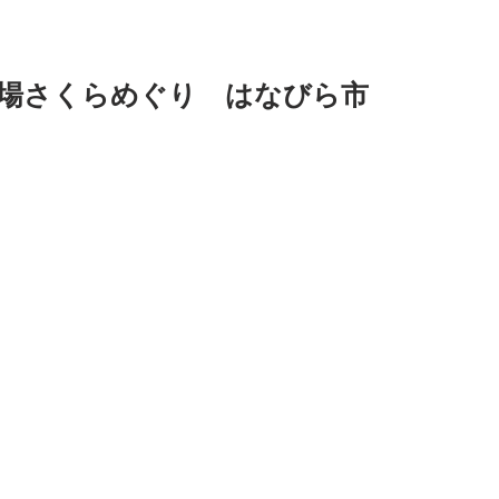
広場さくらめぐり はなびら市
駅　三丁目子供広場にて
教室やりまーす。
びに来てくださいね。
で
さーい。