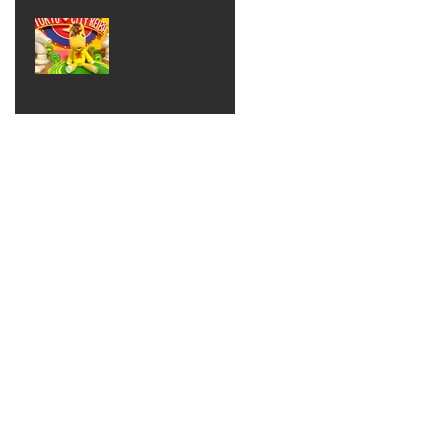
ベン
えるゾ
2017年8月10日
ト 仮
ウさん
大井競
装ハロ
ライト
馬場
ウィン
パーテ
ィー
ねんど
教室