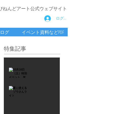
ぴねんどアート公式ウェブサイト
ログイン
ログ
イベント資料などPDF
特集記事
2021年9月26日
10月16
日
（土）
2021年7月6日
特別イ
夏に使