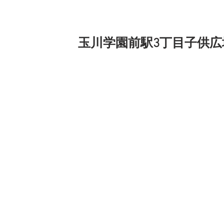
玉川学園前駅3丁目子供
4月1日（土）は小田急線　玉川学園前
「さくらめぐり　はなびら市」にて粘土
お外で予約などありません。ふらっと遊
（雨天の場合日曜日）
一緒に粘土で遊びましょう。
おちゃっぴはこの辺にお友達がいないの
もし、お知り合いがいたら宣伝してくだ