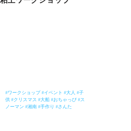
粘土ワークショップ
12月8日の湘南粘土教室、午後13時半
からは大人向けクリスマス粘土教室開
催。電池で光るライトスタンドにクリ
スマスの作品をくっつける感じです
ね。
2時間半みっちり粘土やりたい方参加し
てくださいね。おちゃっぴにご連絡く
ださい。参加費は材料費込みで3000
円。小学生のお子さんは大人と一緒に
作るのなら参加できます。親子参加OK
です。
お待ちしておりまーす。
#ワークショップ
#イベント
#大人
#子
供
#クリスマス
#大船
#おちゃっぴ
#ス
ノーマン
#湘南
#手作り
#さんた