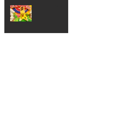
ベン
えるゾ
2017年8月10日
ト 仮
ウさん
大井競
装ハロ
ライト
馬場
ウィン
パーテ
ィー
ねんど
教室