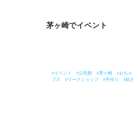
茅ヶ崎でイベント
茅ヶ崎在住の方限定ですが
可愛いのでアップしまーす。
笑
恐竜がハワイアンで湘南
らしいよねー
#イベント
#公民館
#茅ヶ崎
#おち
プス
#ワークショップ
#手作り
#粘