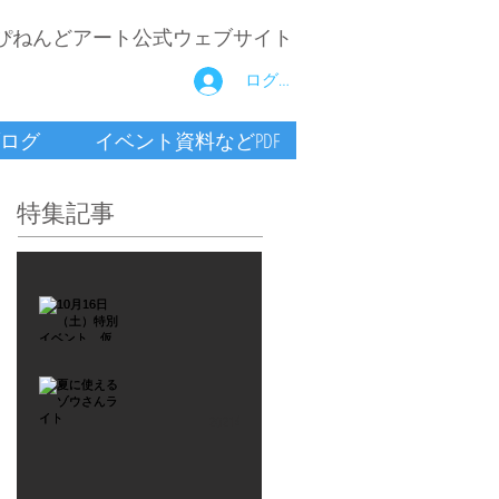
ぴねんどアート公式ウェブサイト
ログイン
ログ
イベント資料などPDF
特集記事
2021年9月26日
10月16
日
（土）
2021年7月6日
特別イ
夏に使