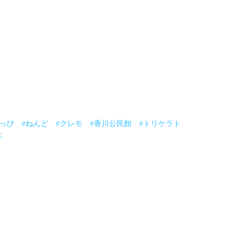
ゃっぴ
#ねんど
#クレモ
#香川公民館
#トリケラト
土