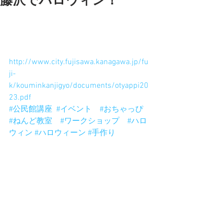
藤沢でハロウィン！
9月23日は藤沢公民館でハロウィーン！
３０人だけなので抽選です。
9月1日まで応募できます。
お待ちしておりまーす。
http://www.city.fujisawa.kanagawa.jp/fu
ji-
k/kouminkanjigyo/documents/otyappi20
23.pdf
#公民館講座
#イベント
#おちゃっぴ
#ねんど教室
#ワークショップ
#ハロ
ウィン
#ハロウィーン
#手作り