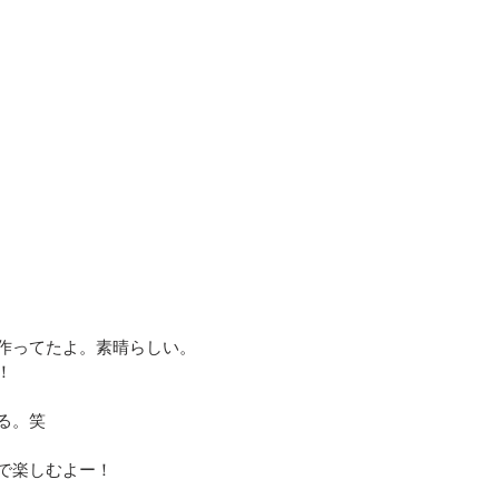
作ってたよ。素晴らしい。
！
る。笑
で楽しむよー！