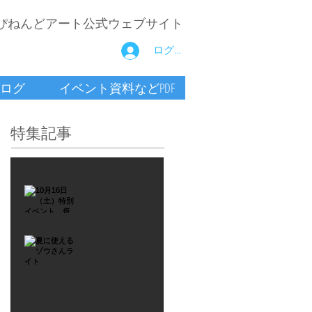
ぴねんどアート公式ウェブサイト
ログイン
ログ
イベント資料などPDF
特集記事
2021年9月26日
10月16
日
（土）
2021年7月6日
特別イ
夏に使