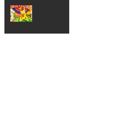
ベン
えるゾ
2017年8月10日
ト 仮
ウさん
大井競
装ハロ
ライト
馬場
ウィン
パーテ
ィー
ねんど
教室