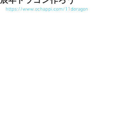
辰年ドラゴン作ろう
https://www.ochappi.com/11doragon
11月19日(日)は大船にて
おちゃっぴねんど教室！
まず粘土でドラゴンを作ります。
それをその場で撮影します。
それをおちゃっぴが年賀状みたいな
画像にデザインして参加者に送り返し
ます。
みんなはお正月にLINEやsnsで
自分で作った辰のドラゴンだよー
って友達に送れるってわけね。
ご参加お待ちしておりまーす。