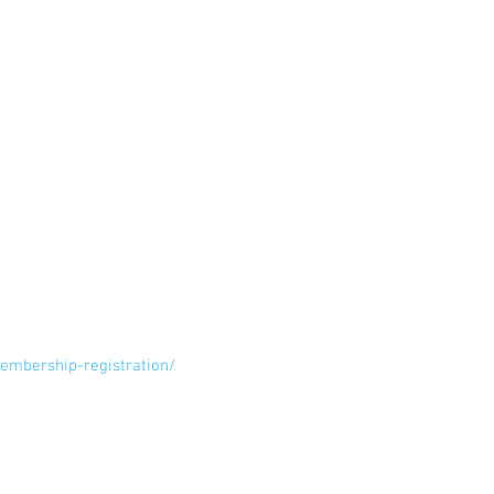
張ってイメージして作りましょう！
しんでみてください！！
embership-registration/