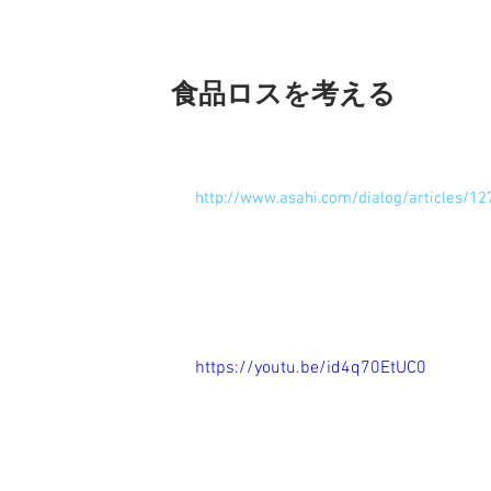
食品ロスを考える
クレイアニメで「食品ロス」を考えるユ
 ディレクターさんはNHK「ニャッキ」
 朝日新聞の記事として載っています。↓
http://www.asahi.com/dialog/articles/1
   子供だけでなく大人にもみてほしいということで粘土の色目を落として工夫しているそうで
す。楽しいだけでなく内容を伝えるには
然を思わせる立体の表面がうまく映像で
たものですよね。食品ロスは地球を守る
 イトウさん流石です。
 https://youtu.be/id4q70EtUC0