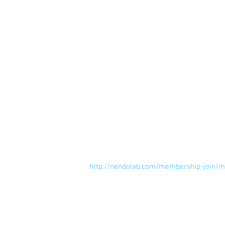
 粘土を作ること自体楽しいですがその作品で見た人に何を伝えたいのか？そこまで考えて作れ
るようになったら本物ですね。よーし頑
 まずは↓から無料登録して、粘土を楽
http://nendolab.com/membership-join/m