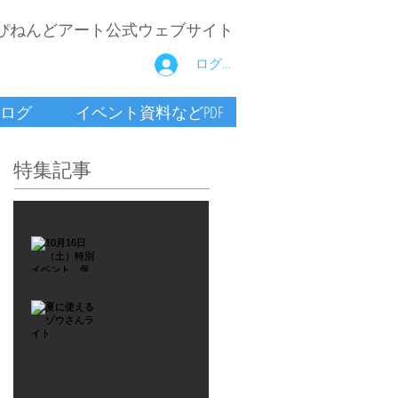
ぴねんどアート公式ウェブサイト
ログイン
ログ
イベント資料などPDF
特集記事
2021年9月26日
10月16
日
（土）
2021年7月6日
特別イ
夏に使