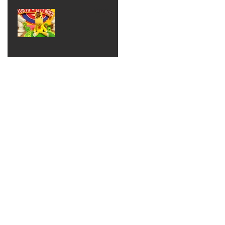
ベン
えるゾ
2017年8月10日
ト 仮
ウさん
大井競
装ハロ
ライト
馬場
ウィン
パーテ
ィー
ねんど
教室