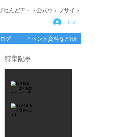
ぴねんどアート公式ウェブサイト
ログイン
ログ
イベント資料などPDF
特集記事
2021年9月26日
10月16
日
（土）
2021年7月6日
特別イ
夏に使