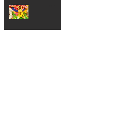
ベン
えるゾ
2017年8月10日
ト 仮
ウさん
大井競
装ハロ
ライト
馬場
ウィン
パーテ
ィー
ねんど
教室