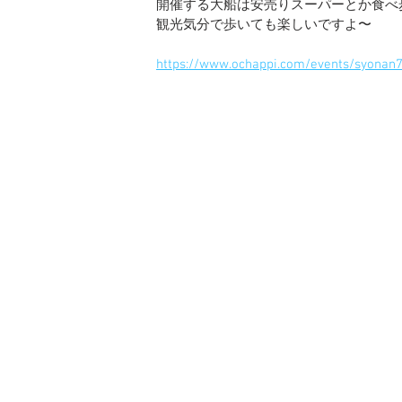
開催する大船は安売りスーパーとか食べ
観光気分で歩いても楽しいですよ〜
https://www.ochappi.com/events/syonan