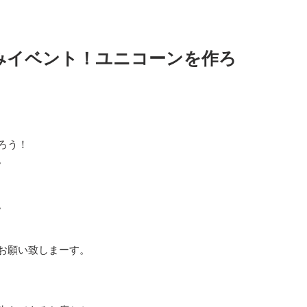
みイベント！ユニコーンを作ろ
ろう！
。
。
お願い致しまーす。