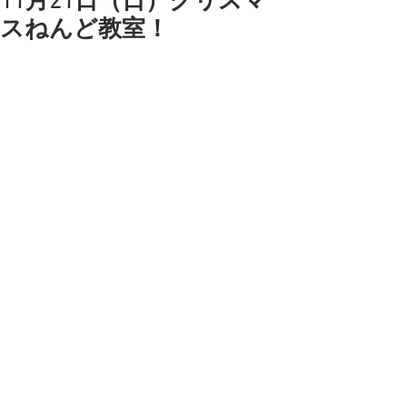
11月21日（日）クリスマ
スねんど教室！
https://www.ochappi.com/11syonan202
1