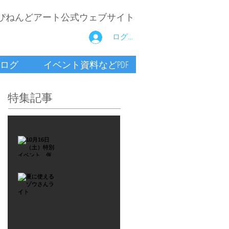
ぴねんどアート公式ウェブサイト
ログイン
ログ
イベント資料などPDF
特集記事
2021年9月26日
10月16
日
（土）
2021年7月6日
特別イ
夏に使