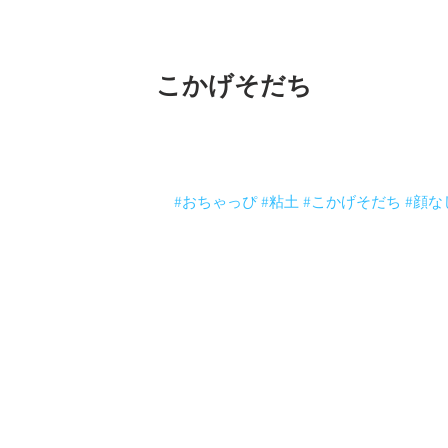
こかげそだち
今日は作るぞー！
顔なしライオン。
夏と冬では粘土の性質が変わってくるの
粘土は生きている。
#おちゃっぴ
#粘土
#こかげそだち
#顔な