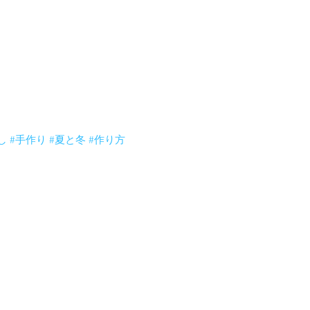
で順番も変わって来ます。
し
#手作り
#夏と冬
#作り方