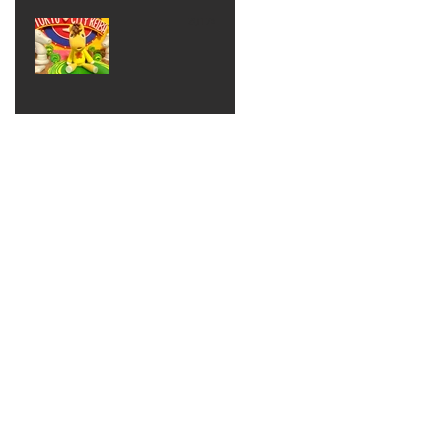
ベン
えるゾ
2017年8月10日
ト 仮
ウさん
大井競
装ハロ
ライト
馬場
ウィン
パーテ
ィー
ねんど
教室