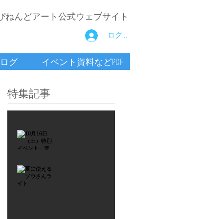
ぴねんどアート公式ウェブサイト
ログイン
ログ
イベント資料などPDF
特集記事
2021年9月26日
10月16
日
（土）
2021年7月6日
特別イ
夏に使