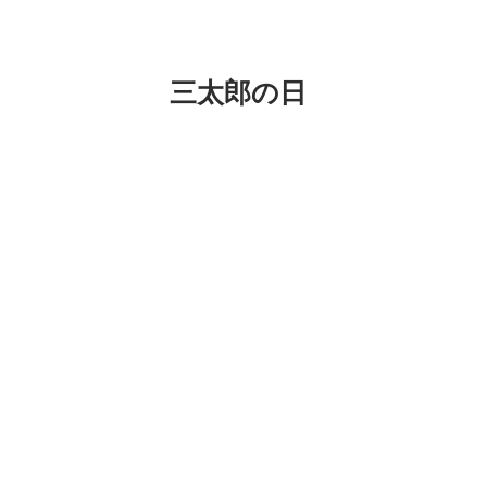
三太郎の日
まず一つ
おちゃっぴへの郵送は「おちゃっぴ」と
あははは
そして今日は三太郎の日
マックでダブルチーズバーガーもらって
粘土がまだ進んでません、頑張ります。