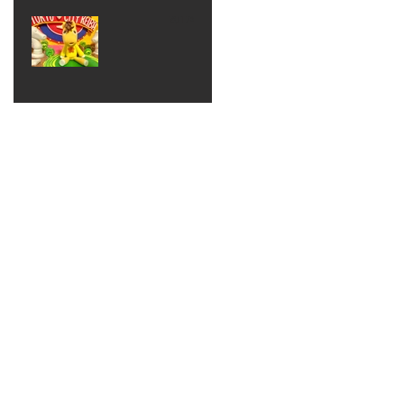
ベン
えるゾ
2017年8月10日
ト 仮
ウさん
大井競
装ハロ
ライト
馬場
ウィン
パーテ
ィー
ねんど
教室