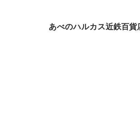
あべのハルカス近鉄百貨
今度の日曜日は日本一高いビル大阪ハル
す。時間で作るものが違いますよー。
おちゃっぴの次の日はさかなクンですっ
詳細は
https://abenoharukas.d-kintetsu.co.jp/