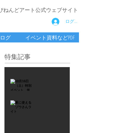
ぴねんどアート公式ウェブサイト
ログイン
ログ
イベント資料などPDF
特集記事
2021年9月26日
10月16
日
（土）
2021年7月6日
特別イ
夏に使