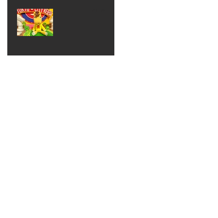
ベン
えるゾ
2017年8月10日
ト 仮
ウさん
大井競
装ハロ
ライト
馬場
ウィン
パーテ
ィー
ねんど
教室