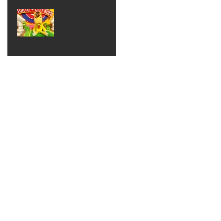
ベン
えるゾ
2017年8月10日
ト 仮
ウさん
大井競
装ハロ
ライト
馬場
ウィン
パーテ
ィー
ねんど
教室