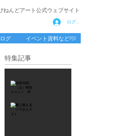
ぴねんどアート公式ウェブサイト
ログイン
ログ
イベント資料などPDF
特集記事
2021年9月26日
10月16
日
（土）
2021年7月6日
特別イ
夏に使