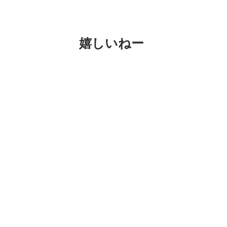
嬉しいねー
スカイツリーjcom粘土教室1回目終わ
けどなんとかなりました。
写真の子はなんと今日で3日連続参加し
テルでのイベントで知り合って昨日の大
ねー。また会えるかなー。きっと会える
みんなの写真も後でアップするねー。 