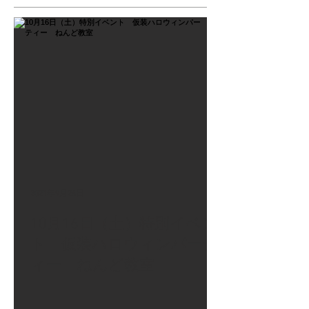
2021年9月26日
10月16日（土）特別イベン
ト 仮装ハロウィンパーテ
ィー ねんど教室