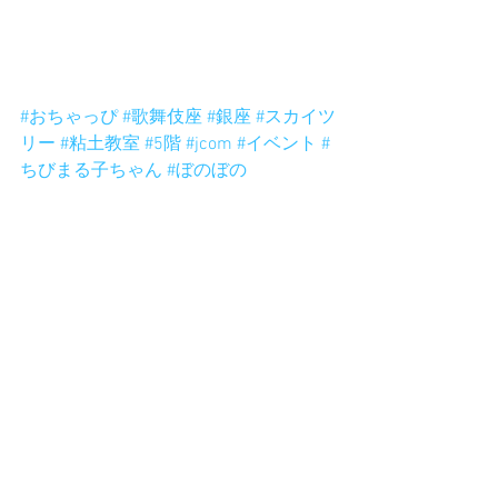
#おちゃっぴ
#歌舞伎座
#銀座
#スカイツ
リー
#粘土教室
#5階
#jcom
#イベント
#
ちびまる子ちゃん
#ぼのぼの