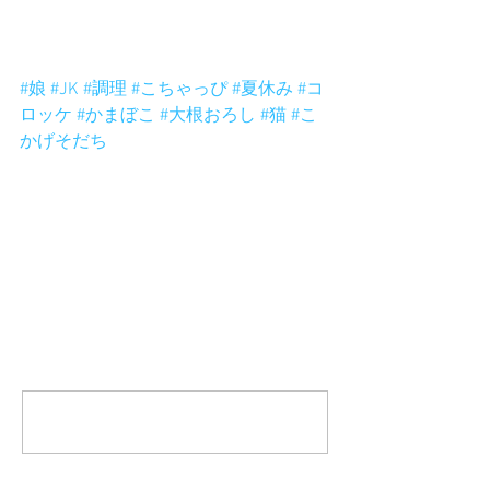
#娘
#JK
#調理
#こちゃっぴ
#夏休み
#コ
ロッケ
#かまぼこ
#大根おろし
#猫
#こ
かげそだち
コメント
コメントを追加…