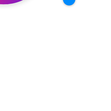
新渡戸文化学園イベント
恐竜ギャオッコ絵本予約開始！
（予告）新渡戸文化学園さんにて
粘土教室