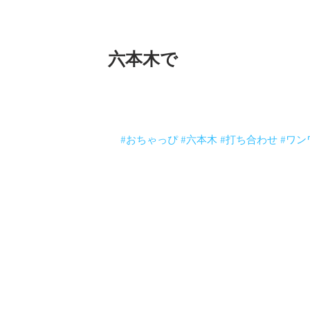
六本木で
六本木で打ち合わせしてきました。
久しぶりのガオちゃん今日もかなり興奮
足踏みしてます。
#おちゃっぴ
#六本木
#打ち合わせ
#ワン