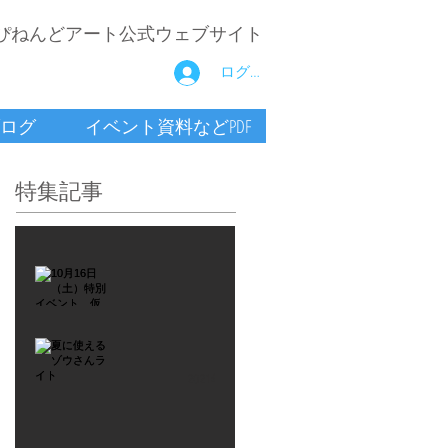
ぴねんどアート公式ウェブサイト
ログイン
ログ
イベント資料などPDF
特集記事
2021年9月26日
10月16
日
（土）
2021年7月6日
特別イ
夏に使