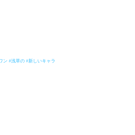
気味。あははは。打ち合わせ中おちゃっぴの膝の上で
ワン
#浅草の
#新しいキャラ