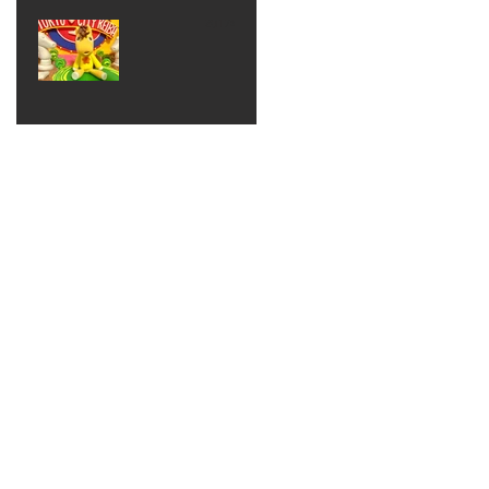
ベン
えるゾ
2017年8月10日
ト 仮
ウさん
大井競
装ハロ
ライト
馬場
ウィン
パーテ
ィー
ねんど
教室