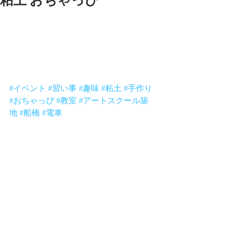
粘土 おちゃっぴ
もう夏はおわりかーい？
芸術の秋に何しよーか？
粘土やりましょ。
ochappi.com
明日は築地上級者教室！
明後日は船橋住宅展示場！
#イベント
#習い事
#趣味
#粘土
#手作り
#おちゃっぴ
#教室
#アートスクール築
地
#船橋
#電車