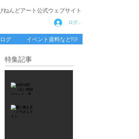
ぴねんどアート公式ウェブサイト
ログイン
ログ
イベント資料などPDF
特集記事
2021年9月26日
10月16
日
（土）
2021年7月6日
特別イ
夏に使