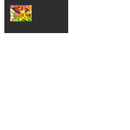
ベン
えるゾ
2017年8月10日
ト 仮
ウさん
大井競
装ハロ
ライト
馬場
ウィン
パーテ
ィー
ねんど
教室