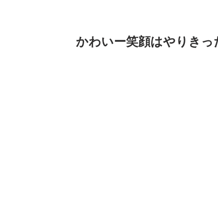
かわいー笑顔はやりきっ
おはよーございます。
写真は昨日の日本橋粘土教室での写真で
くれます。
 かわいー！
しかしこんなに顔の大きさが違うもんか
今度の土曜日は藤沢教室！大人も子供も